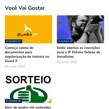
Você Vai Gostar
# GUARÁ DF
# GUARÁ DF
Começa coleta de
Estão abertas as inscrições
documentos para
para o 9º Prêmio Sebrae de
regularização de imóveis no
Jornalismo
Guará II
02 Junho, 2022
02 Junho, 2022
# GUARÁ DF
Mais de quatro mil sorteados