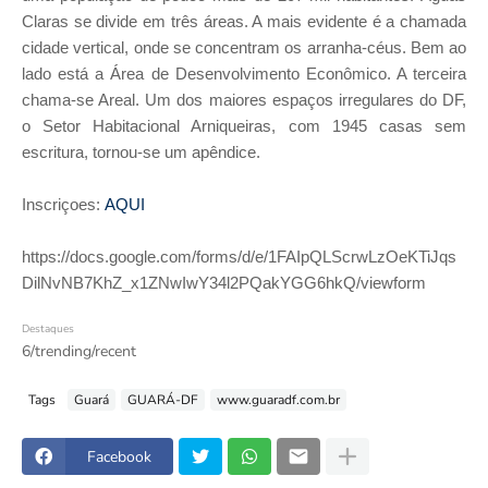
Claras se divide em três áreas. A mais evidente é a chamada
cidade vertical, onde se concentram os arranha-céus. Bem ao
lado está a Área de Desenvolvimento Econômico. A terceira
chama-se Areal. Um dos maiores espaços irregulares do DF,
o Setor Habitacional Arniqueiras, com 1945 casas sem
escritura, tornou-se um apêndice.
Inscriçoes:
AQUI
https://docs.google.com/forms/d/e/1FAIpQLScrwLzOeKTiJqs
DilNvNB7KhZ_x1ZNwIwY34l2PQakYGG6hkQ/viewform
Destaques
6/trending/recent
Tags
Guará
GUARÁ-DF
www.guaradf.com.br
Facebook